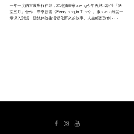
一年一度的書展舉行在即，本地插畫家b.wing今年再與出版社「陋
室五月」合作，帶來新書《Everything,in Time》。跟b.wing展開一
場深入對話，聽她伴隨生活變化而來的故事、人生經歷對創
·
·
·