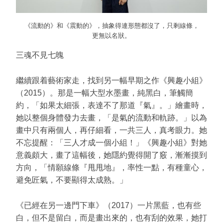
《流動的》和《震動的》，抽象得連形態都沒了，只剩線條，
更無以名狀。
三魂不見七魄
繼續跟着藝術家走，找到另一幅早期之作《興趣小組》
（2015）。那是一幅大型水墨畫，純黑白，筆觸簡
約，「如果太細張，表達不了那道『氣』。」繪畫時，
她以整個身體發力去畫，「是氣的流動和軌跡。」以為
畫中只有兩個人，再仔細看，一共三人，真考眼力。她
不忘提醒：「三人才成一個小組！」《興趣小組》對她
意義頗大，畫了這幅後，她隱約覺得開了竅，漸漸摸到
方向，「情願線條『甩甩地』，率性一點，有種童心，
避免匠氣，不要顯得太成熟。」
《已經在另一邊門下車》（2017）一片黑藍，也有些
白，但不是留白，而是畫出來的，也有刮的效果，她打