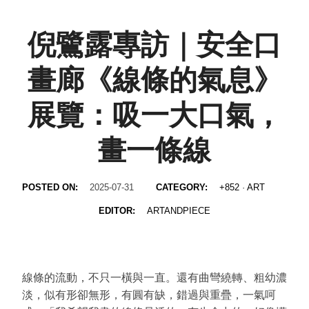
倪鷺露專訪｜安全⼝
畫廊《線條的氣息》
展覽：吸一大口氣，
畫一條線
POSTED ON:
2025-07-31
CATEGORY:
+852
·
ART
EDITOR:
ARTANDPIECE
線條的流動，不只一橫與一直。還有曲彎繞轉、粗幼濃
淡，似有形卻無形，有圓有缺，錯過與重疊，一氣呵