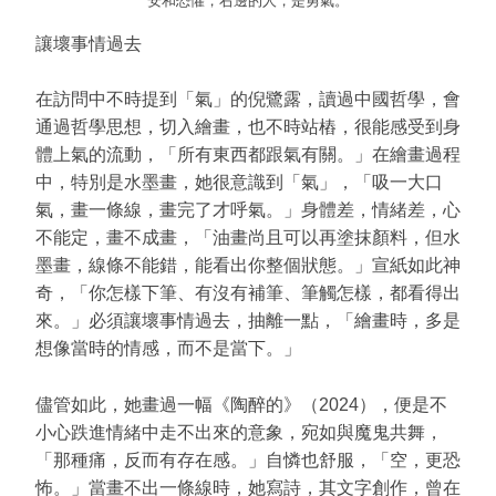
安和恐懼，右邊的人，是勇氣。
讓壞事情過去
在訪問中不時提到「氣」的倪鷺露，讀過中國哲學，會
通過哲學思想，切入繪畫，也不時站樁，很能感受到身
體上氣的流動，「所有東西都跟氣有關。」在繪畫過程
中，特別是水墨畫，她很意識到「氣」，「吸一大口
氣，畫一條線，畫完了才呼氣。」身體差，情緒差，心
不能定，畫不成畫，「油畫尚且可以再塗抹顏料，但水
墨畫，線條不能錯，能看出你整個狀態。」宣紙如此神
奇，「你怎樣下筆、有沒有補筆、筆觸怎樣，都看得出
來。」必須讓壞事情過去，抽離一點，「繪畫時，多是
想像當時的情感，而不是當下。」
儘管如此，她畫過一幅《陶醉的》（2024），便是不
小心跌進情緒中走不出來的意象，宛如與魔鬼共舞，
「那種痛，反而有存在感。」自憐也舒服，「空，更恐
怖。」當畫不出一條線時，她寫詩，其文字創作，曾在