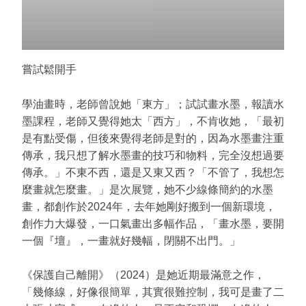
嘗試鬆開手
學油畫時，老師曾說她「東方」；試試畫水墨，報讀水
墨課程，老師又覺得她太「西方」，不肯收她，「最初
是有點受傷，但後來覺得老師是對的，因為水墨畫注重
傳承，我只想了解水墨畫的技巧和物料，完全沒想過要
傳承。」不東不西，還是又東又西？「不管了，我想怎
麼畫就怎麼畫。」是次展覽，她不少線條簡約的水墨
畫，都創作於2024年，去年她剛好搬到一個新環境，
創作力大爆發，一口氣畫出多幅作品，「畫水墨，要開
一個『壇』，一畫就好幾幅，閉關不出門。」
《保護自己離開》（2024）是她近期最滿意之作，
「幾條線，好像很簡單，其實很難控制，我可是畫了二