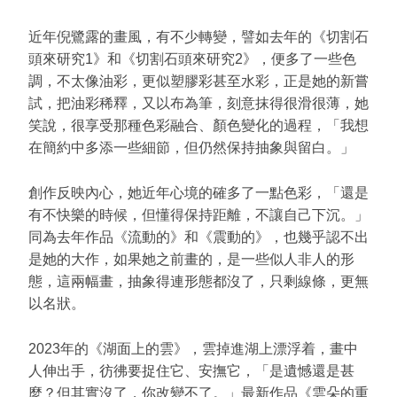
近年倪鷺露的畫風，有不少轉變，譬如去年的《切割石
頭來研究1》和《切割石頭來研究2》，便多了一些色
調，不太像油彩，更似塑膠彩甚至水彩，正是她的新嘗
試，把油彩稀釋，又以布為筆，刻意抹得很滑很薄，她
笑說，很享受那種色彩融合、顏色變化的過程，「我想
在簡約中多添一些細節，但仍然保持抽象與留白。」
創作反映內心，她近年心境的確多了一點色彩，「還是
有不快樂的時候，但懂得保持距離，不讓自己下沉。」
同為去年作品《流動的》和《震動的》，也幾乎認不出
是她的大作，如果她之前畫的，是一些似人非人的形
態，這兩幅畫，抽象得連形態都沒了，只剩線條，更無
以名狀。
2023年的《湖面上的雲》，雲掉進湖上漂浮着，畫中
人伸出手，彷彿要捉住它、安撫它，「是遺憾還是甚
麼？但其實沒了，你改變不了。」最新作品《雲朵的重