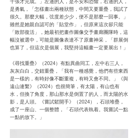
十張才完成。」左邊的人，是不安和恐懼，右邊的人，
是勇氣，「怎樣畫出兩種狀態，中間又要重疊，我試了
很久。那麼大幅，弦度差少少，便不是那麼一回事。」
雖然是她親自認可的「貼堂作」，但原來這次卻只能
「敗部復活」，她最初把畫作圖像交予畫廊團隊時，這
幅沒被選中，可能是圖像表達不了原畫神采，「群展倒
也算了，但這次是個展，我堅持這幅畫一定要展出！」
《尋找重疊》（2024）有點異曲同工，左中右三人，
灰灰白白，交錯重疊，「我有一種感覺，他們有些東西
是一樣的，有時好像不斷重複，有時又會不同。」《與
遠山連繫》（2024）也很簡筆，有太陽，有山也有
水，但換了角度，那山那水是倒置了的人，而太陽的水
影，是人頭。《嘗試鬆開手》（2024），石頭堆疊，
成了一座山、一個整體，「石頭代表執着。我嘗試一點
一點的放下。」