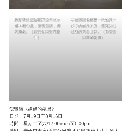
展覽帶來倪鷺露2012年至今
不僅讓觀者經歷一次她這十
逾30幅作品，新舊並濟，簡
多年的創作旅程，還宛如走
約抽象。（由安全⼝畫廊提
進她的內心世界。（由安全
供）
⼝畫廊提供）
倪鷺露《線條的氣息》
日期：7⽉19⽇⾄8⽉16⽇
時間：星期二至六/12:00noon至6:00pm
地點：安全⼝畫廊/香港仔田灣興和街25號大生工業大