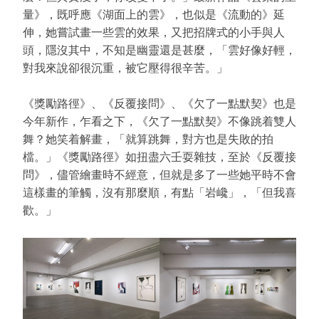
量》，既呼應《湖面上的雲》，也似是《流動的》延
伸，她嘗試畫一些雲的效果，又把招牌式的小手與人
頭，隱沒其中，不知是幽靈還是甚麼，「雲好像好輕，
對我來說卻很沉重，被它壓得很辛苦。」
《獎勵路徑》、《反覆接問》、《欠了一點默契》也是
今年新作，乍看之下，《欠了一點默契》不像跳着雙人
舞？她笑着解畫，「就算跳舞，對方也是失敗的拍
檔。」《獎勵路徑》如扭盡六壬耍雜技，至於《反覆接
問》，儘管繪畫時不經意，但就是多了一些她平時不會
這樣畫的筆觸，沒有那麼順，有點「岩巉」，「但我喜
歡。」