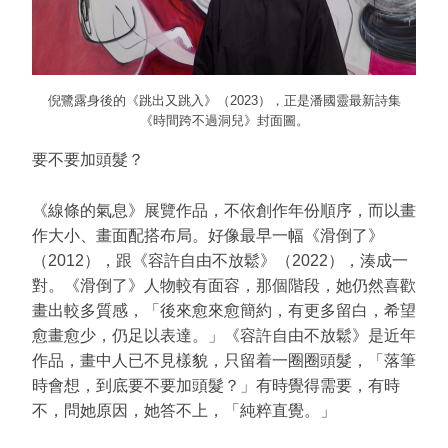
倪鷺露身後的《跳出又跳入》（2023），正是潘國靈最新詩集
《時間跨不過洞兒》封面圖。
要不要加頭髮？
《線條的氣息》展覽作品，不依創作年份順序，而以畫
作大小、畫面配搭布局。好像最早一幅《滑倒了》
（2012），跟《容許自由不放鬆》（2022），湊成一
對。《滑倒了》人物較有面容，那個階段，她仍然喜歡
畫出較多質感，「後來愈來愈簡約，有更多留白，希望
愈畫愈少，仍足以表達。」《容許自由不放鬆》是近年
作品，畫中人已不見樣貌，只留着一圈圈頭髮，「落筆
時會想，到底要不要加頭髮？」有時覺得需要，有時
不，問她原因，她答不上，「純粹直覺。」