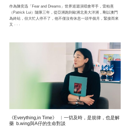
作為陳奕迅「Fear and Dreams」世界巡迴演唱會琴手，雷柏熹
（Patrick Lui）隨隊三年，從亞洲跑到歐洲北美大洋洲，剛以澳門
為終站，但大忙人停不了，他不僅沒有休息一頭半個月，緊接而來
又
·
·
·
《Everything,in Time》 ︳一切及時，是規律，也是解
藥 b.wing與A仔的生命對談