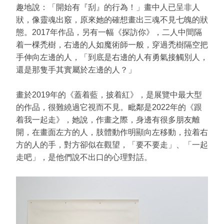
趣地說：「開始有『刮』的行為！」畫中人已呈非人
狀，像靈魂出竅，原來她的確想畫出三魂不見七魄的狀
態。2017年作品，另有一幅《探訪你》，二人中間隔
着一棵禿樹，右邊的人如魔術師一般，穿過禿樹隔空把
手伸向左邊的人，「到底是右邊的人有勇氣接觸別人，
還是那隻手其實屬於左邊的人？」
畫於2019年的《蓋着藍，披着紅》，是展覽中最大型
的作品，很難繞過它視而不見。毗鄰是2022年的《跟
着我一起走》，她說，作畫之際，身邊有很多朋友離
開，在畫面左方的人，肢體動作明顯向左移動，拉着右
方的人的手，對方卻似在觀望，「要不要走」、「一起
走吧」，是他們說不出口的心理對話。