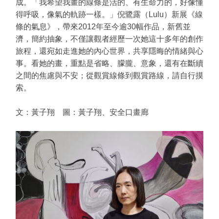
成。「我希望我畫的線條是活的、有生命力的，好像懂
得呼吸，像氣的軌跡一樣。」倪鷺露（Lulu）新展《線
條的氣息》，帶來2012年至今逾30幅作品，新舊並
濟，簡約抽象，不僅讓觀者經歷一次她這十多年的創作
旅程，還宛如走進她的內心世界，共享隱晦的情緒與心
事。看她的畫，重點是省略、朦朧、意象，還有在斷續
之間的焦慮與不安；從觀賞線條到觀賞路線，請自行摸
索。
文：黃子翔 圖：黃子翔、安全⼝畫廊