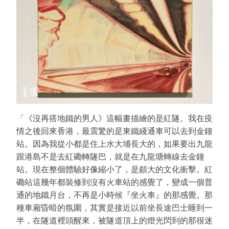
「《沒再搭地鐵的男人》這幅畫描繪的是紅隧。我在疫
情之後回來香港，最震驚的是東鐵綫通車可以去到金鐘
站。因為我從小都是住上水大埔長大的，如果要出九龍
跟港島不是去紅磡轉隧巴，就是在九龍塘轉線去金鐘
站。現在整個體驗好像縮小了，是頗大的文化衝擊。紅
磡站這幾年都裝修到沒有火車站的感覺了，變成一個普
通的地鐵月台，不再是小時候『坐火車』的那感覺。那
種車廂昏暗的氛圍，其實是接近以前坐長途巴士睡到一
半，在隧道裡頭醒來，被隧道頂上的燈光閃到的那很迷