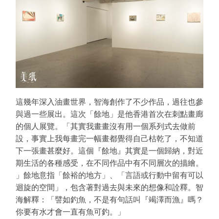
這幾年深入油畫世界，智海創作了不少作品，過往也參
與過一些展出。這次「餘地」是他香港首次在刺點畫廊
的個人展覽。「其實我畫畫沒有用一個系列式去做前
設，事實上我每畫完一幅畫都覺得自己枯乾了，不知道
下一張畫甚麼好。這個『餘地』其實是一個歸納，對近
期生活的各種感受，在不同作品中有不同層次的描繪。
」餘地意指「餘裕的地方」、「言語或行動中留有可以
迴旋的空間」，包含著對過去與未來的想像和詮釋。智
海解釋：「譬如釣魚，不是有句話叫『竭澤而漁』嗎？
你要有水才會一直有魚可釣。」