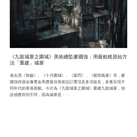
《九龍城寨之圍城》美術總監麥國強：用最粗糙原始方
法「重建」城寨
過去憑《智齒》、《十月圍城》、《葉問》、《紫雨風暴》等，麥
國強得過金像獎金馬獎最佳美術設計獎項及多項提名，多番呈現不
同年代的香港面貌。今次為《九龍城寨之圍城》重建九龍城寨，他
說感覺與別不同，因為城寨是
·
·
·