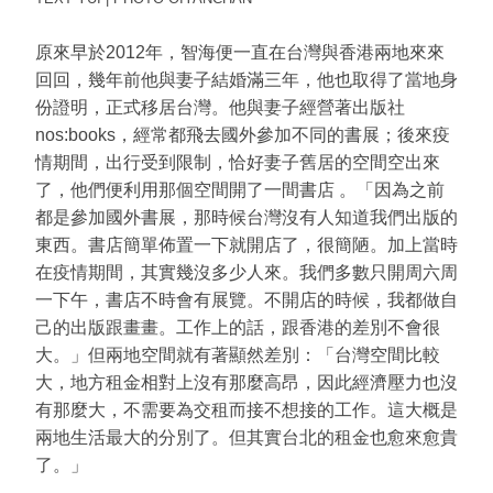
原來早於2012年，智海便一直在台灣與香港兩地來來
回回，幾年前他與妻子結婚滿三年，他也取得了當地身
份證明，正式移居台灣。他與妻子經營著出版社
nos:books，經常都飛去國外參加不同的書展；後來疫
情期間，出行受到限制，恰好妻子舊居的空間空出來
了，他們便利用那個空間開了一間書店 。「因為之前
都是參加國外書展，那時候台灣沒有人知道我們出版的
東西。書店簡單佈置一下就開店了，很簡陋。加上當時
在疫情期間，其實幾沒多少人來。我們多數只開周六周
一下午，書店不時會有展覽。不開店的時候，我都做自
己的出版跟畫畫。工作上的話，跟香港的差別不會很
大。」但兩地空間就有著顯然差別：「台灣空間比較
大，地方租金相對上沒有那麼高昂，因此經濟壓力也沒
有那麼大，不需要為交租而接不想接的工作。這大概是
兩地生活最大的分別了。但其實台北的租金也愈來愈貴
了。」