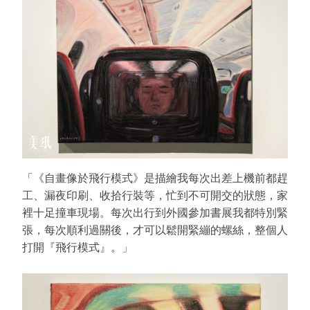
「《自畫像於飛行模式》是描繪我每次出差上機前都趕
工、漏夜印刷、收拾行裝等，忙到不可開交的狀態，家
裡十足撞車現場。每次出行到外國參加書展我都特別緊
張，每次順利過關後，才可以鬆開緊繃的螺絲，整個人
打開『飛行模式』。」