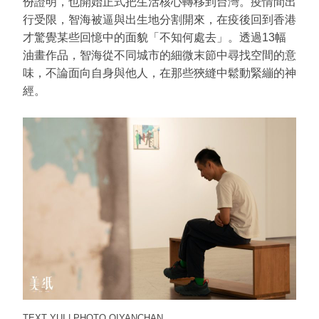
份證明，也開始正式把生活核心轉移到台灣。疫情間出
行受限，智海被逼與出生地分割開來，在疫後回到香港
才驚覺某些回憶中的面貌「不知何處去」。透過13幅
油畫作品，智海從不同城市的細微末節中尋找空間的意
味，不論面向自身與他人，在那些狹縫中鬆動緊繃的神
經。
TEXT
YUI |
PHOTO
OIYANCHAN