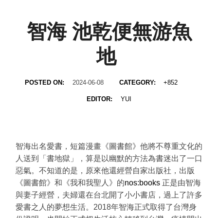
智海 池乾便無游魚
地
POSTED ON:
2024-06-08
CATEGORY:
+852
EDITOR:
YUI
智海出名愛書，短篇漫畫《圖書館》他將不尊重文化的
人送到「書地獄」，算是以幽默的方法為書迷出了一口
惡氣。不知道的是，原來他還經營自家出版社，出版
《圖書館》和《我和我聖人》的
nos:books
正是由智海
與妻子經營，夫婦還在台北開了小小書店，過上了許多
愛書之人的夢想生活。2018年智海正式取得了台灣身