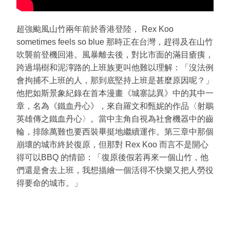
超強颱風山竹兩年前於香港登陸， Rex Koo
sometimes feels so blue 那時正在台灣，趕得及在山竹
吹襲前登機回港。風暴離去後，對比市面的滿目瘡痍，
跨過塌樹和泥濘路的上班族更叫他難以理解：「沒法例
會拘捕不上班的人，那到底堅持上班是甚麼原因呢？」
他把如斯景象紀錄在首本漫畫《城寨誌異》中的其中一
章，名為《鐵血丹心》，來自羅文和甄妮的作品‎〈射鵰
英雄傳之鐵血丹心〉。當中主角自視為社會機器中的齒
輪，排除萬難也要西裝畢挺地繼續運作。第三章中那個
崩壞的城市終於復原，但那對 Rex Koo 而言不是開心
得可以BBQ 的情節：「復原後假若再來一個山竹，他
們還是會去上班，我想描繪一個活得不快樂又把人勞役
得要命的城市。」